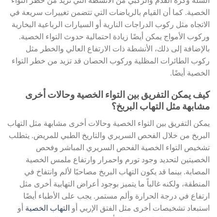
السلة وكرة القدم والركبي من الأنشطة التي تزيد من خطر التواء
الخصية. كما أن القيام بالرياضات التي تتضمن تغييرات سريعة في
الاتجاه مثل ركوب الدراجات النارية أو السيارات الرباعية البخارية
وركوب الأمواج يمكن أيضًا زيادة احتمالية حدوث التواء الخصية.
بالإضافة إلى ذلك، الأنشطة ذات الارتفاع العالي والخطر مثل
ركوب الطائرات المظلية وركوب الحصان قد تزيد من خطر التواء
الخصية أيضًا.
كيف يمكن التفريق بين التواء الخصية وحالات أخرى
مشابهة مثل التهاب البربخ؟
يمكن التفريق بين التواء الخصية وحالات أخرى مشابهة مثل التهاب
البربخ من خلال الفحص السريري والتاريخ الطبي للمريض. يتطلب
تشخيص التواء الخصية الفحص السريري المباشر وفحص
الخصيتين لتحديد وجود تورم واحمرار وارتفاع ملمس الخصية
المصابة. بينما قد يكون التهاب البربخ مصاحبًا لألم وانتفاخ في
المنطقة، ولكنه غالباً ما يتميز بوجود أعراض التهابية أخرى مثل
ارتفاع في درجة الحرارة وألم مستمر. يجب على الأطباء أيضًا
استبعاد تشخيصات أخرى مثل الفتق الإربي أو
التهاب الخصية
أو