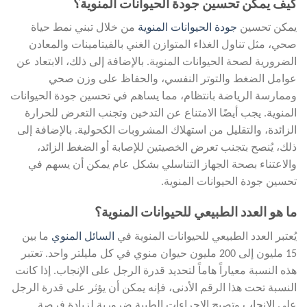
كيف يمكن تحسين جودة الحيوانات المنوية؟
يمكن تحسين
جودة الحيوانات المنوية
من خلال تبني نمط حياة
صحي، مثل تناول الغذاء المتوازن الغني بالفيتامينات والمعادن
الضرورية لصحة الحيوانات المنوية. بالإضافة إلى ذلك، الابتعاد عن
عوامل الضغط والتوتر النفسي، والحفاظ على وزن صحي
وممارسة الرياضة بانتظام، مما يساهم في تحسين جودة الحيوانات
المنوية. يجب أيضًا الامتناع عن التدخين وتجنب التعرض للحرارة
الزائدة، والتقليل من استهلاك المشروبات الكحولية. بالإضافة إلى
ذلك، يُنصح بتجنب تعرض الخصيتين للإصابة أو الضغط الزائد،
والاعتناء بصحة الجهاز التناسلي بشكل عام يمكن أن يسهم في
تحسين جودة الحيوانات المنوية.
ما هو العدد الطبيعي للحيوانات المنوية؟
يُعتبر العدد الطبيعي للحيوانات المنوية في
السائل المنوي
ما بين
15 مليون إلى 200 مليون حيوان منوي في كل مليلتر واحد. تعتبر
هذه النسبة معياراً هاماً لتحديد قدرة الرجل على الإنجاب. إذا كانت
النسبة تحت هذا الرقم الأدنى، فإنه يمكن أن يؤثر على قدرة الرجل
على الإنجاب وتصبح الإجراءات الطبية ضرورية لزيادة فرصة