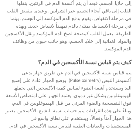
إلى خلايا الجسم. فبعد أن يتم أكسدة الدم في الرئتين، ينقلها
القلب إلى باقي أنحاء الجسم عبر الشرايين. وعندما ينقبض القلب
في مرحلة الانقباض، يقوم بدفع الدم المؤكسد إلى الجسم، بينما
في مرحلة الانبساط، يمتلئ بالدم تمهيداً لانقباض جديد. وبهذه
الطريقة، يعمل القلب كمضخة لضخ الدم المؤكسد ونقل الأكسجين
والمواد الغذائية إلى خلايا الجسم، وهو جانب حيوي من وظائف
الدم المؤكسد.
كيف يتم قياس نسبة الأكسجين في الدم؟
يتم قياس نسبة الأكسجين في الدم عن طريق جهاز يدعى
أكسيمتر النبض (Pulse oximetry). يوضع الجهاز عادة على إصبع
اليد ويستخدم أشعة الضوء لقياس كمية الأكسجين التي يحملها
الهيموغلوبين بشكل غير دموي. يعتمد الجهاز على امتصاص الأشعة
فوق البنفسجية والضوء المرئي من قبل الهيموغلوبين في الدم،
وبناءً على هذه القراءات يتم حساب نسبة التشبع بالأكسجين. يعتبر
هذا الجهاز آمناً وفعالاً، ويستخدم على نطاق واسع في
المستشفيات والعيادات الطبية لقياس نسبة الأكسجين في الدم.