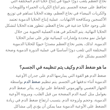
نخاع العظم يلعب دورًا حيويًا في إنتاج خلايا الدم المختلفة التي
تحافظ على صحة الجسم. يتم انتاج الكريات الحمراء واللويحات
والكريات البيضاء في نخاع العظم، وهذه الخلايا تساهم في توزيع
الأكسجين ومكافحة الالتهابات. عملية إنتاج الخلايا الدموية تعتمد
على وجود خلايا جذعية في نخاع العظم، تتطور هذه الخلايا لتشكل
الخلايا النهائية. يتم التحكم في هذه العملية الحيوية من خلال
عوامل نمو محددة وإشارات كيميائية تؤثر على تمايز الخلايا
الدموية. لذلك، يعتبر نخاع العظم مصدرًا حيويًا للخلايا الدموية
المختلفة التي تلعب دورًا أساسيًا في عملية الدورة الدموية وصحة
الجسم بشكل عام.
ما هو ضغط الدم وكيف يتم تنظيمه في الجسم؟
ضغط الدم هو القوة التي يمارسها الدم على جدران الأوعية
الدموية أثناء تدفقها في الجسم. يتم تنظيم
ضغط الدم
بواسطة
الجهاز العصبي والهرموني للحفاظ على توازنه. يتأثر ضغط الدم
بعوامل مثل كمية الدم المضخة من قبل القلب، ومرونة الأوعية
الدموية، وحجم ولزوجة الدم. يتسبب ارتفاع ضغط الدم في زيادة
الضغط على الأوعية الدموية مما يمكن أن يؤدي إلى مشاكل