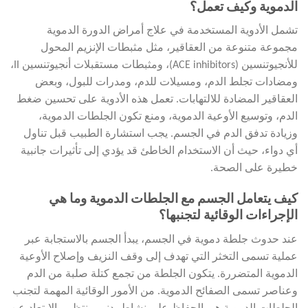
الدموية وكيف تعمل؟
تشمل الأدوية المستخدمة في علاج أمراض الدورة الدموية
مجموعة متنوعة من العقاقير، مثل مثبطات الإنزيم المحول
للأنجيوتنسين (ACE inhibitors)، ومثبطات مستقبلات أنجيوتنسين II،
ومضادات تجلط الدم، ومسيلات للدم، ومدرات للبول، وبعض
العقاقير المضادة للالتهابات. تعمل هذه الأدوية على تحسين ضغط
الدم، وتوسيع الأوعية الدموية، ومنع تكون الجلطات الدموية،
وزيادة تدفق الدم في الجسم. يجب استشارة الطبيب قبل تناول
أي دواء، حيث أن الاستخدام الخاطئ قد يؤدي إلى تأثيرات جانبية
خطيرة على الصحة.
كيف يتعامل الجسم مع الجلطات الدموية وما هي
الإجراءات الوقائية لتجنبها؟
عند حدوث جلطة دموية في الجسم، يبدأ الجسم بالاستجابة عبر
عملية تسمى التخثر التي تهدف إلى وقف النزيف وإصلاح الأوعية
الدموية المتضررة. يتكون الجلطة من تجمع كتلة صلبة من الدم
وعناصر تسمى الصفائح الدموية. من الأمور الوقائية المهمة لتجنب