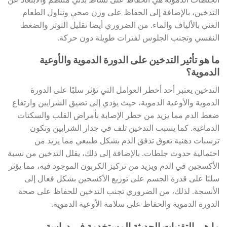
الجلطات الدموية هي الحفاظ على نشاط بدني منتظم والابتعاد عن
التدخين، بالإضافة إلى الحفاظ على وزن صحي وتناول الطعام
الغني بالألياف والماء. من الضروري أيضا تقليل التوتر والضغط
النفسي وتجنب الجلوس لفترات طويلة دون حركة.
ما هو تأثير التدخين على الدورة الدموية والأوعية
الدموية؟
التدخين يعتبر أحد أخطر العوامل التي تؤثر سلبًا على الدورة
الدموية والأوعية الدموية، حيث يؤدي إلى تضيق الشرايين وارتفاع
ضغط الدم مما يزيد من خطر الإصابة بأمراض القلب والسكتات
الدماغية. كما يسبب التدخين تلف في جدار الشرايين وتكون
ترسبات دهنية تعوق تدفق الدم بشكل طبيعي مما يزيد من
احتمالية حدوث جلطات. بالإضافة إلى ذلك، يقلل التدخين من نسبة
الأكسجين في الدم ويزيد من تركيز الكربون الموجود فيه، مما يؤثر
سلبًا على قدرة الجسم على توزيع الأكسجين بشكل فعال إلى
الأنسجة. لذلك، من الضروري تجنب التدخين للحفاظ على صحة
الدورة الدموية والحفاظ على سلامة الأوعية الدموية.