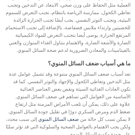
العملية مثل الحفاظ على وزن صحي، الابتعاد عن التدخين وتجنب
تعاطي الكحول، ممارسة الرياضة بانتظام، تجنب التعرض للسموم
البيئية، وتجنب التوتر النفسي. يجب أيضًا تجنب الحرارة الزائدة
للخصيتين وارتداء ملابس فضفاضة، بالإضافة إلى تجنب الاستحمام
المرتفع الحرارة. يوصى أيضا بتجنب التعرض للمواد الكيميائية
الضارة والأشعة الضارة، والاهتمام بتناول الغذاء المتوازن والغني
بالفيتامينات والمعادن الضرورية لدعم صحة السائل المنوي.
ما هي أسباب ضعف السائل المنوي؟
تعد أسباب ضعف السائل المنوي متنوعة وقد تشمل عوامل عدة
مثل التدخين وتعاطي الكحول والإجهاد والتوتر النفسي. كما قد
تكون العادات الغذائية السيئة ونقص بعض العناصر الغذائية
الأساسية من العوامل التي تساهم في ضعف السائل المنوي.
علاوة على ذلك، يمكن أن تلعب الأمراض المزمنة مثل ارتفاع
ضغط الدم ومرض السكري دورًا في تقليل جودة السائل المنوي.
لا يمكن نسب كل حالة من
ضعف السائل المنوي
إلى سبب محدد،
ولكن يجب الاهتمام بالعوامل الصحية والسلوكية التي قد تؤثر سلبًا
على جودة وكمية السائل المنوي.