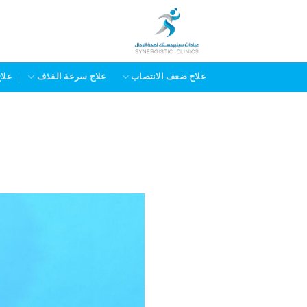
خطي
لمحتوى
علاج ضعف الانتصاب
علاج سرعة القذف
علا