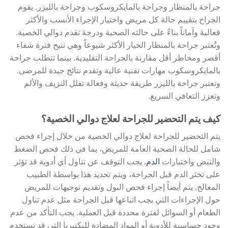
جراحة بالمنظار وجراحة بالمايكروسكوب وجراحة بالليزر. يقوم
الجراح بتقييم حالة كل مريض واختيار الإجراء الأنسب والأكثر
فعالية وآماناً بناءً على حالته الصحية ودرجة تقدم دوالي الخصية.
وتُعتبر جراحة بالمنظار الخيار الأكثر شيوعاً وهي تتيح فترة شفاء
أقصر ومخاطر أقل مقارنة بالجراحة التقليدية. بينما تتطلب جراحة
بالمايكروسكوب مهارات تقنية عالية وتقدم نتائج جيدة للمرضى.
وتعتبر جراحة بالليزر طريقة حديثة وفعالة تقلل النزيف والألم
وتعزز التعافي السريع.
كيف يتم التحضير للجراحة لعلاج دوالي الخصية؟
يتم التحضير للجراحة لعلاج دوالي الخصية من خلال إجراء فحص
شامل للحالة الصحية العامة للمريض، بما في ذلك فحص الضغط
والنبض واختبارات
الدم.
يجب التوقف عن تناول أي أدوية قد تؤثر
على تخثر الدم قبل الجراحة، ويتم تحديد هذا بواسطة الطبيب
المعالج. يتم أيضاً إجراء فحص البول وتقديم توجيهات للمريض
حول الإجراءات التي يجب اتباعها قبل الجراحة مثل عدم تناول
الطعام أو السوائل لفترة محددة قبل العملية. يجب التأكد من عدم
وجود حساسية للأدوية أو المواد المضادة للبكتيريا التي قد تستخدم