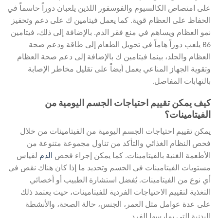
على امتصاص الكالسيوم والفوسفور اللذين يلعبان دوراً حاسماً في
الحفاظ على العظام قوية. كما يعمل فيتامين ك على دعم وتحفيز
نمو العظام ويساهم في منع فقر الدم. بالإضافة إلى ذلك، فيتامين
B6 يلعب دوراً هاماً في تحويل الطعام إلى طاقة ودعم صحة
العظام والجلد، بينما فيتامين ك بالإضافة إلى دعم صحة العظام
وتقوية الجهاز المناعي يعمل أيضاً على تقليل مخاطر الإصابة
بالتهابات المفاصل.
كيف يمكن تقييم احتياجات الجسم اليومية من
الفيتامينات؟
يمكن تقييم احتياجات الجسم اليومية من الفيتامينات من خلال
فحص النظام الغذائي والتأكد من تناول مجموعة متنوعة من
الأطعمة الغنية بالفيتامينات. كما يمكن إجراء فحص
الدم
لقياس
مستويات الفيتامينات في الجسم وتحديد ما إذا كان هناك نقص في
أي نوع من الفيتامينات. يُفضل استشارة الطبيب أو أخصائي
التغذية لتقييم الاحتياجات الفردية للفيتامينات، حيث يعتمد ذلك
على عدة عوامل مثل العمر، الجنس، حالة الصحة، والأنشطة
البدنية التي يمارسها الفرد.