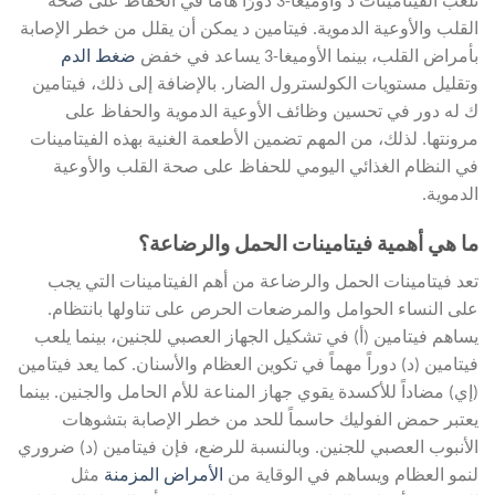
تلعب الفيتامينات د واوميغا-3 دورًا هامًا في الحفاظ على صحة
القلب والأوعية الدموية. فيتامين د يمكن أن يقلل من خطر الإصابة
بأمراض القلب، بينما الأوميغا-3 يساعد في خفض
ضغط الدم
وتقليل مستويات الكولسترول الضار. بالإضافة إلى ذلك، فيتامين
ك له دور في تحسين وظائف الأوعية الدموية والحفاظ على
مرونتها. لذلك، من المهم تضمين الأطعمة الغنية بهذه الفيتامينات
في النظام الغذائي اليومي للحفاظ على صحة القلب والأوعية
الدموية.
ما هي أهمية فيتامينات الحمل والرضاعة؟
تعد فيتامينات الحمل والرضاعة من أهم الفيتامينات التي يجب
على النساء الحوامل والمرضعات الحرص على تناولها بانتظام.
يساهم فيتامين (أ) في تشكيل الجهاز العصبي للجنين، بينما يلعب
فيتامين (د) دوراً مهماً في تكوين العظام والأسنان. كما يعد فيتامين
(إي) مضاداً للأكسدة يقوي جهاز المناعة للأم الحامل والجنين. بينما
يعتبر حمض الفوليك حاسماً للحد من خطر الإصابة بتشوهات
الأنبوب العصبي للجنين. وبالنسبة للرضع، فإن فيتامين (د) ضروري
لنمو العظام ويساهم في الوقاية من
الأمراض المزمنة
مثل