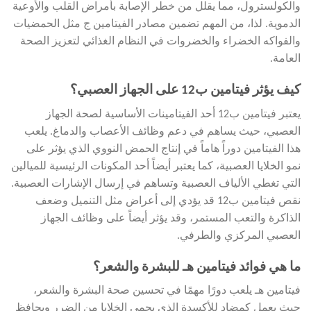
والكولسترول، مما يقلل من خطر الإصابة بأمراض القلب والأوعية
الدموية. لذا، من المهم تضمين مصادر الفيتامين ج مثل الحمضيات
والفواكه الخضراء والخضروات في النظام الغذائي لتعزيز الصحة
العامة.
كيف يؤثر فيتامين ب12 على الجهاز العصبي؟
يعتبر فيتامين ب12 أحد الفيتامينات الأساسية لصحة الجهاز
العصبي، حيث يساهم في دعم وظائف الأعصاب والدماغ. يلعب
هذا الفيتامين دوراً هاماً في إنتاج الحمض النووي الذي يؤثر على
نمو الخلايا العصبية، كما يعتبر أيضاً أحد المكونات الرئيسية للميالين
التي تغطي الألياف العصبية وتساهم في إرسال الإشارات العصبية.
نقص فيتامين ب12 قد يؤدي إلى أعراض مثل التنميل وضعف
الذاكرة والتعب المستمر، وقد يؤثر أيضاً على وظائف الجهاز
العصبي المركزي والطرفي.
ما هي فوائد فيتامين هـ للبشرة والشعر؟
فيتامين هـ يلعب دورًا مهمًا في تحسين صحة البشرة والشعر،
حيث يعمل كمضاد للأكسدة الذي يحمي الخلايا من الضرر ويحافظ