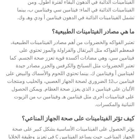
الفيتامينات الذائبة في الدهون البقاء لفترة أطول. ومن
الفيتامينات الذائبة في الماء: فيتامين سي وفيتامين ب، بينما
تشمل الفيتامينات الذائبة في الدهون فيتامين أ ودي وهـ وك.
ما هي مصادر الفيتامينات الطبيعية؟
تعتبر الفواكه والخضروات من أهم مصادر الفيتامينات الطبيعية،
فمعظم الفواكه مثل البرتقال والفراولة والموز تحتوي على
فيتامين سي، وهي مضادات أكسدة قوية تعزز صحة الجسم. كما
تعتبر الخضروات مثل السبانخ والكرفس والجزر مصادر جيدة
لفيتامين أ وفيتامين ك. بينما تحتوي اللحوم والأسماك والبيض على
فيتامين ب12 الضروري لصحة الجهاز العصبي، والحليب ومنتجات
الألبان على فيتامين د الذي يعزز صحة العظام. ويمكن الحصول
على فيتامينات أخرى مثل فيتامين هـ وفيتامين ب من الزيوت
النباتية والمكسرات.
كيف تؤثر الفيتامينات على صحة الجهاز المناعي؟
يؤثر الحصول على الفيتامينات الأساسية بشكل كبير على صحة
الجهاز المناعي، حيث يساعد الفيتامين C في تعزيز وظيفة الخلايا