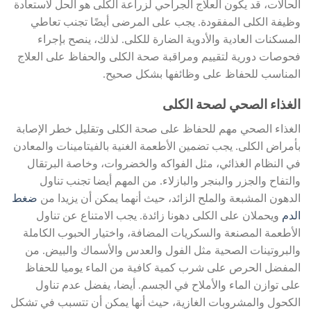
الحالات، قد يكون العلاج الجراحي لزراعة الكلى هو الحل لاستعادة
وظيفة الكلى المفقودة. يجب على المرضى أيضًا تجنب تعاطي
المسكنات العادية والأدوية الضارة للكلى. لذلك، ينصح بإجراء
فحوصات دورية لتقييم ومراقبة صحة الكلى والحفاظ على العلاج
المناسب للحفاظ على وظائفها بشكل صحيح.
الغذاء الصحي لصحة الكلى
الغذاء الصحي مهم للحفاظ على صحة الكلى وتقليل خطر الإصابة
بأمراض الكلى. يجب تضمين الأطعمة الغنية بالفيتامينات والمعادن
في النظام الغذائي، مثل الفواكه والخضروات، وخاصة البرتقال
والتفاح والجزر والبنجر والبازلاء. من المهم أيضا تجنب تناول
الدهون المشبعة والملح الزائد، حيث أنهما يمكن أن يزيدا من
ضغط
الدم
ويحملان على الكلى دهونا زائدة. يجب الامتناع عن تناول
الأطعمة المصنعة والسكريات المضافة، واختيار الحبوب الكاملة
والبروتينات الصحية مثل الفول والعدس والأسماك والبيض. من
المفضل الحرص على شرب كمية كافية من الماء يوميا للحفاظ
على توازن الماء والأملاح في الجسم. أيضا، يفضل عدم تناول
الكحول والمشروبات الغازية، حيث أنها يمكن أن تتسبب في تشكل