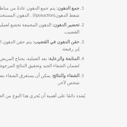
جمع الدهون
:
يتم جمع الدهون عادةً من مناطق
شفط الدهون(liposuction) . الدهون المستخدمة يتم تنقيتها وتحضيرها للحقن.
تحضير الدهون
:
الدهون المجمعة تخضع لعمليا
القضيب.
حقن الدهون في القضيب
:
يتم حقن الدهون ال
إبر رفيعة.
المتابعة والرعاية
:
بعد العملية، يحتاج المريض إ
لضمان الشفاء الجيد وتحقيق النتائج المرجوة.
الشفاء والنتائج
:
يمكن أن يستغرق الشفاء بضعة 
شخص لآخر.
يُشدد دائمًا على أهمية أن يُجري هذا النوع من