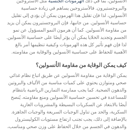
الأنسولين، بما في ذلك
الهرمونات الجنسية
مثل الأستروجين
والبروجستيرون. فالأستروجين يساهم في زيادة حساسية
الأنسولين، لذا فإن تقليل هذا الهرمون يمكن أن يؤدي إلى تقليل
حساسية الأنسولين. من جانبها، فإن البروجستيرون يمكن أن يزيد
من مقاومة الأنسولين. كما أن هرمون النمو المسؤول عن نمو
الجسم وتجديد الخلايا يمكن أن يؤثر أيضًا على حساسية الأنسولين.
لذا فإن فهم تأثير كل هذه الهرمونات وكيفية تنظيمها أمر بالغ
الأهمية للحفاظ على حساسية الأنسولين والوقاية من مقاومته.
كيف يمكن الوقاية من مقاومة الأنسولين؟
يمكن الوقاية من مقاومة الأنسولين عن طريق اتباع نظام غذائي
صحي ومتوازن يحتوي على كميات مناسبة من الألياف والبروتين
والدهون الصحية. كما يجب ممارسة التمارين الرياضية بانتظام
للمساعدة في تحسين حساسية الأنسولين ومنع مقاومته. يُنصح
أيضًا بالابتعاد عن السكريات البسيطة والمشروبات الغازية
السكرية، والحد من تناول الوجبات السريعة والوجبات الجاهزة.
بالإضافة إلى ذلك، يجب تجنب ارتفاع مستويات الكوليسترول
والدهون في الجسم من خلال الحفاظ على وزن صحي ومناسب،