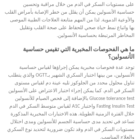
على مستويات السكر في الدم من خلال مراقبة وتحسين
حساسية الأنسولين يمكن أن يقلل من خطر الإصابة بأمراض القلب
والأوعية الدموية. لذا من المهم متابعة العلاجات الطبية الموصى
بها واتباع نمط حياة صحي للحفاظ على صحة القلب وتقليل
المخاطر المرتبطة بحساسية الأنسولين.
ما هي الفحوصات المخبرية التي تقيس حساسية
الأنسولين؟
توجد عدة فحوصات مخبرية يمكن إجراؤها لقياس حساسية
الأنسولين، من بينها اختبار السكري الشهير بـOGTT والذي يتطلب
تناول محلول محدد من الجلوكوز تليه عينة دم لقياس مستوى
السكر في الدم. كما يمكن إجراء اختبار الاعتراض على الأنسولين
Glucose tolerance test بالإضافة إلى فحص الصيام للأنسولين
Fasting Insulin Test واختبار A1C لقياس متوسط السكر في الدم
خلال الفترة الزمنية الطويلة. هذه الاختبارات المخبرية المذكورة
تساعد في تحديد مدى حساسية الجسم للأنسولين ومدى اختلال
مستويات السكر في الدم وقد تكون ضرورية لتحديد نوع السكري
والعلاج المناسب.