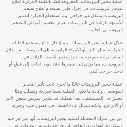
عملية تبخير البروستات، المعروفة أيضًا بالتقنية الحرارية لعلاج
تضخم البروستات، هي إجراء طبي يستخدم لعلاج تضخم
البروستات بشكل غير جراحي. يتم استخدام الحرارة لتدمير
الأنسجة الزائدة في البروستات بغرض تحسين أعراض التضخم
البروستاتي الحالية.
خلال عملية تبخير البروستات، يتم إدخال جهاز يستخدم الطاقة
الحرارية، مثل الليزر أو الأمواج الراديوية، إلى البروستات من خلال
القناة البولية. يتم توجيه الحرارة نحو الأنسجة الزائدة في
البروستات، مما يؤدي إلى تدميرها بدقة دون الحاجة إلى قطع أو
تدخل جراحي كبير.
عملية تبخير البروستات غالبًا ما تُجرى تحت تأثير التخدير
الموضعي، وعادة ما تكون العملية نسبيًا سريعة وتتطلب وقتًا
قصيرًا في المستشفى. بعد العملية، قد يشعر المريض ببعض الألم
أو الانزعاج، ولكنه يتماثل عادة للشفاء في غضون فترة وجيزة.
من بين المزايا المحتملة لعملية تبخير البروستات أنها غير جراحية
ويمكن إجراؤها بدون الحاجة إلى جراحة تقليدية. ومع ذلك، قد