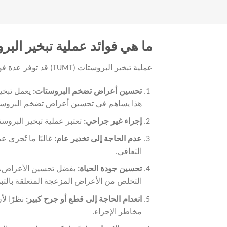
ما هي فوائد عملية تبخير الب
عملية تبخير البروستات (TUMT) قد توفر عدة فوائد للأفراد الذين يعانون من تضخم البروستات والأعراض المرتبطة به. إليك بعض الفوائد المحتملة لهذه العملية:
تحسين أعراض تضخم البروستات
:
يعمل تبخير
هذا يساهم في تحسين أعراض تضخم البروستا
إجراء غير جراحي
:
تعتبر عملية تبخير البروست
عدم الحاجة إلى تخدير عام
:
غالبًا ما تُجرى 
التعافي.
تحسين جودة الحياة
:
بفضل تحسين الأعراض، يم
التخلص من الأعراض المزعجة المتعلقة بالتب
انعدام الحاجة إلى قطع أو جرح كبير
:
نظرًا لأ
مخاطر الإجراء.