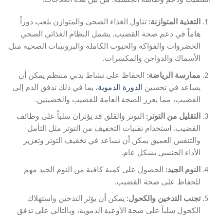
القضيب ودعم وظائفه الجنسية. من بين هذه العلاجات:
التغذية المتوازنة
:
تناول الغذاء الصحي والمتوازن يلعب دوراً
هاماً في دعم صحة القضيب. يشمل النظام الغذائي الصحي
الخضروات والفواكه والحبوب الكاملة والبروتينات الصحية مثل
الأسماك والدواجن والمكسرات.
ممارسة الرياضة:
الحفاظ على نشاط بدني منتظم يمكن أن
يساعد في تحسين
الدورة الدموية
، بما في ذلك تدفق الدم إلى
القضيب، مما يعزز الصحة العامة للقضيب والخصيتين.
التقليل من التوتر
:
التوتر والقلق قد يؤثران سلباً على وظائف
القضيب. استخدام تقنيات التخفيف من التوتر مثل التأمل
والتنفس العميق يمكن أن تساعد في تخفيف التوتر وتعزيز
الأداء الجنسي بشكل عام.
النوم الجيد
:
الحصول على كمية كافية من النوم الجيد مهم
للحفاظ على صحة القضيب.
تجنب التدخين والكحول:
يمكن أن يؤثر التدخين واستهلاك
الكحول سلباً على صحة الأوعية الدموية، وبالتالي على تدفق