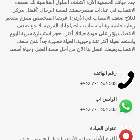
جدد حياتك الجنسية الآن! اكتشف الحلول المناسبة لك لضعف
الانتصاب في عيادات سينيرجستك لصحة الرجال (أفضل مركز
لعلاج ضعف الانتصاب في الأردن). فريقنا المتخصص ملتزم بتقديم
رعاية خاصة وشاملة تناسب احتياجاتك الفردية. لا تدع ضعف
الانتصاب يؤثر على جودة حياتك أكثر. احجز استشارة سرية اليوم
واستعد لحياة أكثر ثقة وحيوية. الحياة قصيرة جداً لتدع ضعف
الانتصاب يعيقك. اتصل بنا الآن من أجل صحة أفضل وحياة أسعد.
رقم الهاتف
333 666 771 962+
الواتس اب
333 666 771 962+
عنوان العيادة
الفرع الأول:
عمان، الأردن، الدوار الخامس، خلف