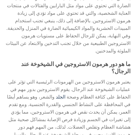
الضارة التي تحتوي على مواد مثل البارابين والفثالات في منتجات
العناية الشخصية، والتي قد تحتوي على مواد تؤدي إلى زيادة
هرمون الاستروجين. بالإضافة إلى ذلك، ينبغي تجنب استخدام
المبيدات الحشرية والمواد الكيميائية الضارة في المنزل والحديقة.
وفي النهاية، يمكن للرجال الحفاظ على مستويات هرمون
الاستروجين الطبيعية من خلال تجنب التدخين والابتعاد عن البيئات
الملوثة والمدخنين.
ما هو دور هرمون الاستروجين في الشيخوخة عند
الرجال؟
يعتبر هرمون الاستروجين من الهرمونات الرئيسية التي تؤثر على
عمليات الشيخوخة عند الرجال. يقوم الاستروجين بدور مهم في
الحفاظ على كثافة العظام وصحة
الجلد
والشعر، وهو يساهم أيضًا
في المحافظة على النشاط الجنسي والقدرة الجنسية. ومع تقدم
العمر، يمكن أن يحدث نقص في هرمون الاستروجين، مما يؤدي
إلى تغيرات في الجسم وزيادة فرص الإصابة بمشاكل صحية مثل
هشاشة العظام وتقلص العضلات. لذلك، من المهم فهم دور
هرمون الاستروجين في مرحلة الشيخوخة عند الرجال والسبل