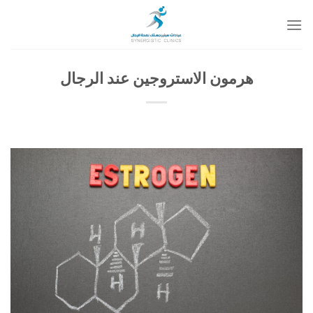
خطي
لمحتوى
هرمون الاستروجين عند الرجال