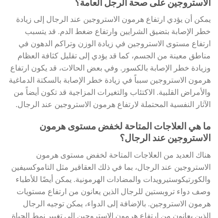
الاستروجين على صحة الرجل العامة؟
يمكن أن يؤدي ارتفاع هرمون الاستروجين عند الرجال إلى زيادة
خطر الإصابة بتضيق الشرايين وارتفاع ضغط الدم. قد يتسبب
ارتفاع مستوى الاستروجين في زيادة الوزن وتراكم الدهون في
مناطق معينة من الجسم، كما قد يؤدي إلى تقليل كثافة العظام
وزيادة خطر الإصابة بالكسور. وفي بعض الحالات، قد يكون ارتفاع
هرمون الاستروجين سبباً في زيادة خطر الإصابة بالسكتة الدماغية
والأمراض القلبية. الاكتئاب والتغيرات المزاجية قد تكون أيضاً من
الآثار النفسية المحتملة لارتفاع هرمون الاستروجين عند الرجال.
ما هي العلاجات المتاحة لخفض مستوى هرمون
الاستروجين عند الرجال؟
هناك العديد من العلاجات المتاحة لخفض مستوى هرمون
الاستروجين عند الرجال، بما في ذلك العقاقير مثل التاموكسيفين
والكورتيكوستيرويدات والمضادات الهرمونية. يمكن أيضًا للأطباء
وصف دواء تروبستين للرجال الذين يعانون من ارتفاع مستويات
هرمون الاستروجين. بالإضافة إلى الدواء، يمكن توجيه الرجال
الذين يعانون من ارتفاع هرمون الاستروجين إلى تغيير نمط الحياة